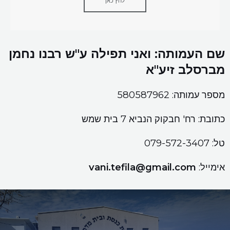
לחץ כאן
שם העמותה: ואני תפילה ע"ש רבנו נחמן
מברסלב זיע"א
מספר עמותה: 580587962
כתובת: רח' חבקוק הנביא 7 בית שמש
טל: 079-572-3407
אימייל:
vani.tefila@gmail.com