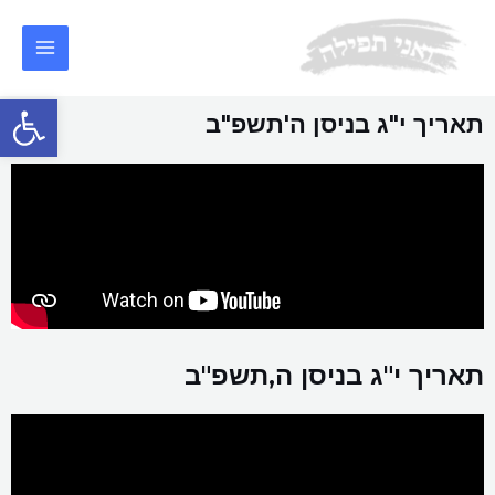
פתח סרגל
תאריך י"ג בניסן ה'תשפ"ב
תאריך י"ג בניסן ה,תשפ"ב